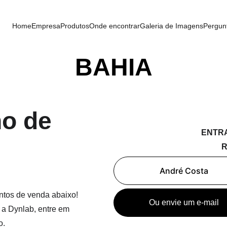
Home
Empresa
Produtos
Onde encontrar
Galeria de Imagens
Pergun
BAHIA
o de 
ENTR
André Costa
ntos de venda abaixo! 
Ou envie um e-mail
m a Dynlab, entre em 
o.